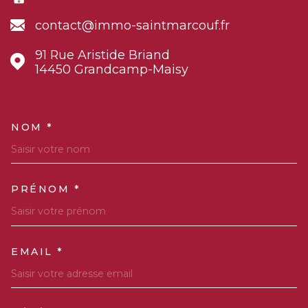
contact@immo-saintmarcouf.fr
91 Rue Aristide Briand
14450
Grandcamp-Maisy
NOM *
TRAD_MELTEM_VOSCOORDO
PRÉNOM *
EMAIL *