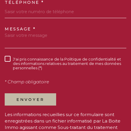
TÉLÉPHONE *
MESSAGE *
TRAD_MELTEM_VOREDEMAN
J'ai pris connaissance de la Politique de confidentialité et
RÈGLEMENTATION
des informations relatives au traitement de mes données
personnelles (*)
* Champ obligatoire
ENVOYER
Les informations recueillies sur ce formulaire sont
enregistrées dans un fichier informatisé par La Boite
Immo agissant comme Sous-traitant du traitement