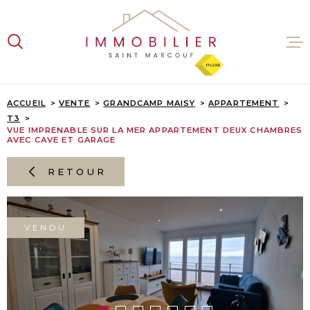
Aller
Aller
Aller
Aller
à
à
au
au
:
la
menu
contenu
recherche
principal
VENTES
ACCUEIL
VENTE
GRANDCAMP MAISY
APPARTEMENT
T3
VUE IMPRENABLE SUR LA MER APPARTEMENT DEUX CHAMBRES
LOCATI
AVEC CAVE ET GARAGE
RETOUR
ESTIMA
L'AGENC
VENDU
CONTAC