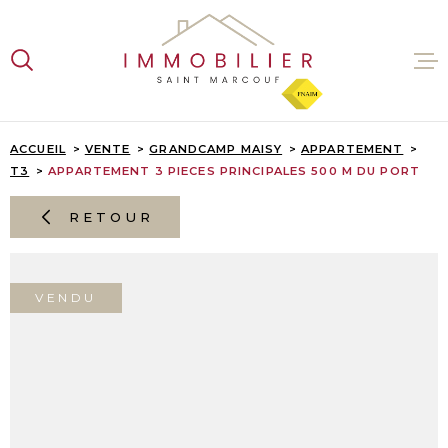
Aller
Aller
Aller
Aller
à
à
au
au
:
la
menu
contenu
recherche
principal
VENTES
ACCUEIL
VENTE
GRANDCAMP MAISY
APPARTEMENT
T3
APPARTEMENT 3 PIECES PRINCIPALES 500 M DU PORT
LOCATI
RETOUR
ESTIMA
VENDU
L'AGENC
CONTAC