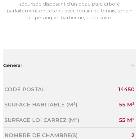
sécurisée disposant d'un beau parc arboré
parfaitement entretenu avec terrain de tennis, terrain
de pétanque, barbecue, balançoire.
Général
Caractérisque
Valeurs
CODE POSTAL
14450
SURFACE HABITABLE (M²)
55 M²
SURFACE LOI CARREZ (M²)
55 M²
NOMBRE DE CHAMBRE(S)
2