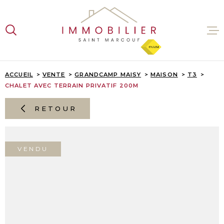
Aller
Aller
Aller
Aller
à
à
au
au
:
la
menu
contenu
recherche
principal
VENTES
ACCUEIL
VENTE
GRANDCAMP MAISY
MAISON
T3
CHALET AVEC TERRAIN PRIVATIF 200M
LOCATI
RETOUR
ESTIMA
VENDU
L'AGENC
CONTAC