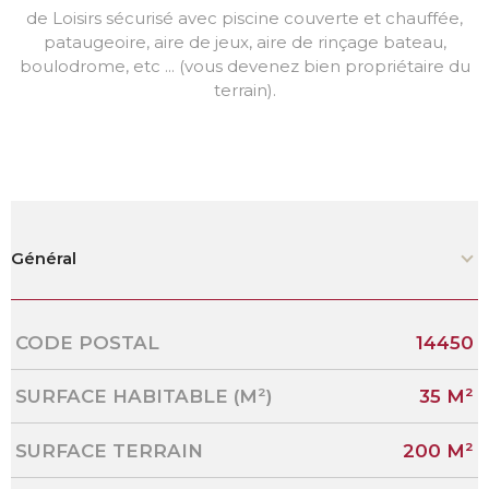
de Loisirs sécurisé avec piscine couverte et chauffée,
pataugeoire, aire de jeux, aire de rinçage bateau,
boulodrome, etc ... (vous devenez bien propriétaire du
terrain).
Général
Caractérisque
Valeurs
CODE POSTAL
14450
SURFACE HABITABLE (M²)
35 M²
SURFACE TERRAIN
200 M²