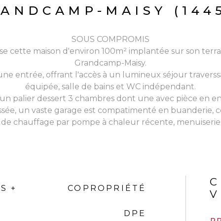
ANDCAMP-MAISY (144
SOUS COMPROMIS
e cette maison d'environ 100m² implantée sur son terr
Grandcamp-Maisy.
ne entrée, offrant l'accès à un lumineux séjour traverss
équipée, salle de bains et WC indépendant.
n palier dessert 3 chambres dont une avec pièce en enf
ée, un vaste garage est compatimenté en buanderie, cel
de chauffage par pompe à chaleur récente, menuiserie
C
S +
COPROPRIÉTÉ
V
DPE
P