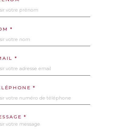
OM *
MAIL *
ÉLÉPHONE *
ESSAGE *