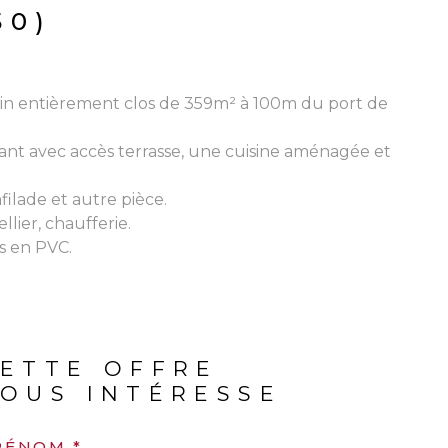
50)
ain entièrement clos de 359m² à 100m du port de
ant avec accès terrasse, une cuisine aménagée et
ilade et autre pièce.
lier, chaufferie.
s en PVC.
ETTE OFFRE
OUS INTÉRESSE
RÉNOM *