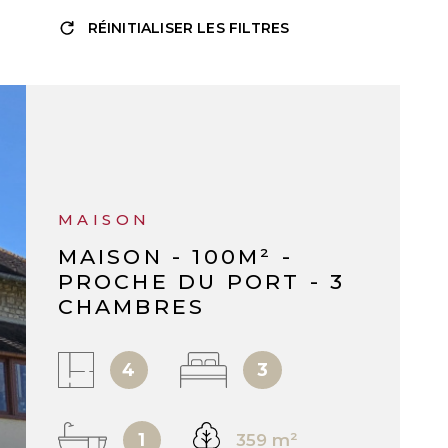
RÉINITIALISER LES FILTRES
RÉF :
2323
MAISON
MAISON - 100M² -
PROCHE DU PORT - 3
CHAMBRES
4
3
1
359 m²