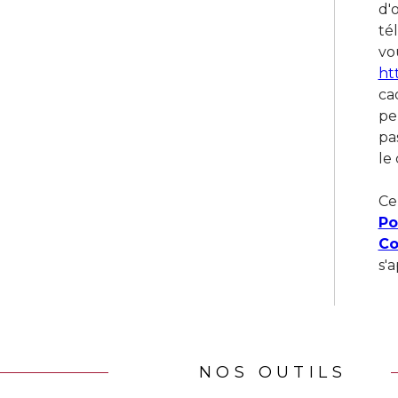
d'
té
vou
ht
ca
pe
pa
le 
Ce
Po
Co
s'
NOS OUTILS