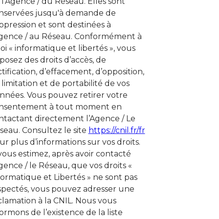
 l'Agence / du Réseau. Elles sont
nservées jusqu'à demande de
ppression et sont destinées à
Agence / au Réseau. Conformément à
loi « informatique et libertés », vous
sposez des droits d’accès, de
ctification, d’effacement, d’opposition,
 limitation et de portabilité de vos
nnées. Vous pouvez retirer votre
nsentement à tout moment en
ntactant directement l’Agence / Le
seau. Consultez le site
https://cnil.fr/fr
ur plus d’informations sur vos droits.
 vous estimez, après avoir contacté
Agence / le Réseau, que vos droits «
formatique et Libertés » ne sont pas
spectés, vous pouvez adresser une
clamation à la CNIL. Nous vous
formons de l’existence de la liste