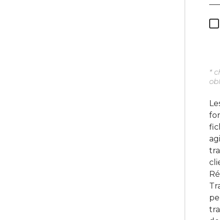
* 
obl
Le
fo
fi
ag
tr
cl
Ré
Tr
pe
tr