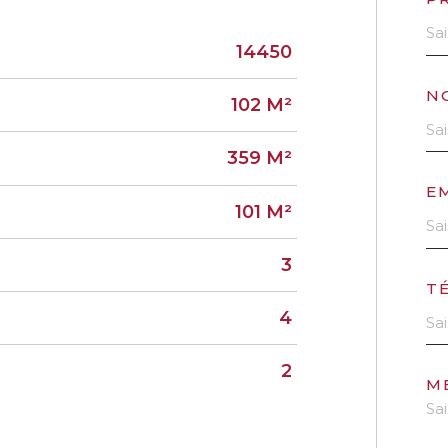
14450
N
102 M²
359 M²
E
101 M²
3
T
4
2
M