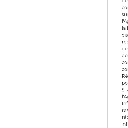
de
co
su
l'
la 
di
re
de
do
co
co
Ré
po
Si
l'
In
re
ré
in