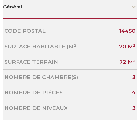
Général
Caractérisque
Valeurs
CODE POSTAL
14450
SURFACE HABITABLE (M²)
70 M²
SURFACE TERRAIN
72 M²
NOMBRE DE CHAMBRE(S)
3
NOMBRE DE PIÈCES
4
NOMBRE DE NIVEAUX
3