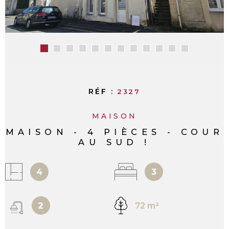
RÉF :
2327
MAISON
MAISON - 4 PIÈCES - COUR
AU SUD !
4
3
2
72 m²