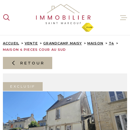
Aller
Aller
Aller
Aller
à
à
au
au
:
la
menu
contenu
recherche
principal
VENTES
ACCUEIL
VENTE
GRANDCAMP MAISY
MAISON
T4
MAISON 4 PIECES COUR AU SUD
LOCATI
RETOUR
ESTIMA
EXCLUSIF
L'AGENC
CONTAC