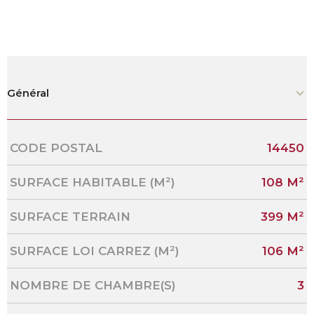
Général
Caractérisque
Valeurs
CODE POSTAL
14450
SURFACE HABITABLE (M²)
108 M²
SURFACE TERRAIN
399 M²
SURFACE LOI CARREZ (M²)
106 M²
NOMBRE DE CHAMBRE(S)
3