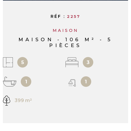
RÉF :
2257
MAISON
MAISON - 106 M² - 5
PIÈCES
5
3
1
1
399 m²