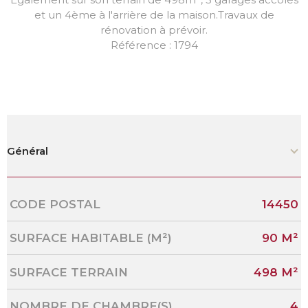
et un 4ème à l'arrière de la maison.Travaux de
rénovation à prévoir.
Référence : 1794
Général
Caractérisque
Valeurs
CODE POSTAL
14450
SURFACE HABITABLE (M²)
90 M²
SURFACE TERRAIN
498 M²
NOMBRE DE CHAMBRE(S)
4