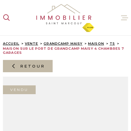
Aller
Aller
Aller
Aller
à
à
au
au
:
la
menu
contenu
recherche
principal
VENTES
ACCUEIL
VENTE
GRANDCAMP MAISY
MAISON
T5
MAISON SUR LE PORT DE GRANDCAMP MAISY 4 CHAMBRES 7
GARAGES
LOCATI
RETOUR
ESTIMA
VENDU
L'AGENC
CONTAC