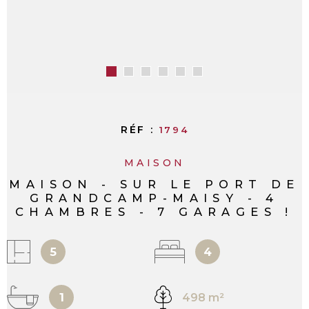
RÉF :
1794
MAISON
MAISON - SUR LE PORT DE
GRANDCAMP-MAISY - 4
CHAMBRES - 7 GARAGES !
5
4
1
498 m²