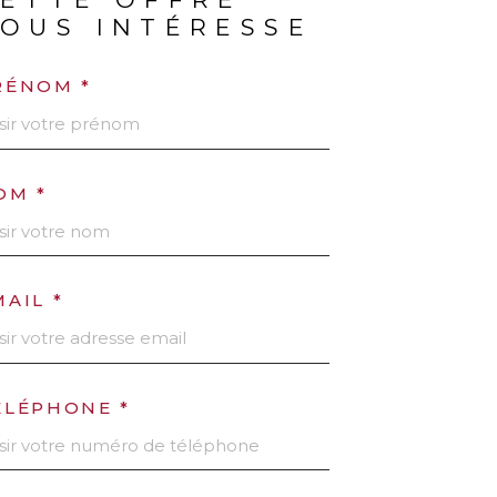
OUS INTÉRESSE
RÉNOM *
OM *
MAIL *
ÉLÉPHONE *