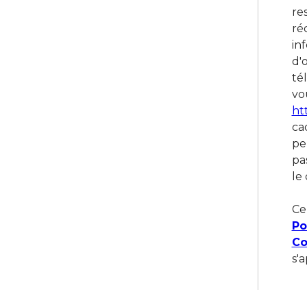
re
ré
in
d'
té
vou
ht
ca
pe
pa
le 
Ce
Po
Co
s'