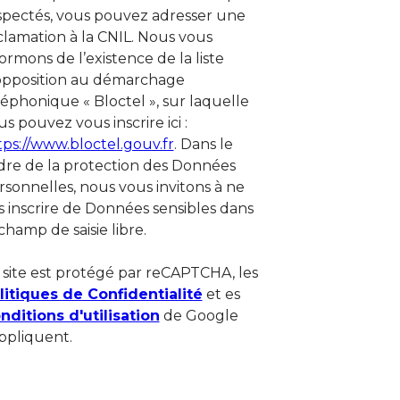
spectés, vous pouvez adresser une
clamation à la CNIL. Nous vous
formons de l’existence de la liste
opposition au démarchage
léphonique « Bloctel », sur laquelle
s pouvez vous inscrire ici :
tps://www.bloctel.gouv.fr
. Dans le
dre de la protection des Données
rsonnelles, nous vous invitons à ne
s inscrire de Données sensibles dans
champ de saisie libre.
 site est protégé par reCAPTCHA, les
litiques de Confidentialité
et es
nditions d'utilisation
de Google
appliquent.