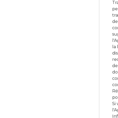
Tr
pe
tr
de
co
su
l'
la 
di
re
de
do
co
co
Ré
po
Si
l'
In