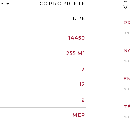
S +
COPROPRIÉTÉ
V
DPE
P
14450
N
255 M²
7
E
12
2
T
MER