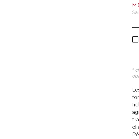
M
* 
obl
Le
fo
fi
ag
tr
cl
Ré