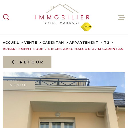
Aller
Aller
Aller
Aller
à
à
au
au
:
la
menu
contenu
recherche
principal
VENTES
ACCUEIL
VENTE
CARENTAN
APPARTEMENT
T2
APPARTEMENT LOUE 2 PIECES AVEC BALCON 37 M CARENTAN
LOCATI
RETOUR
ESTIMA
VENDU
L'AGENC
CONTAC