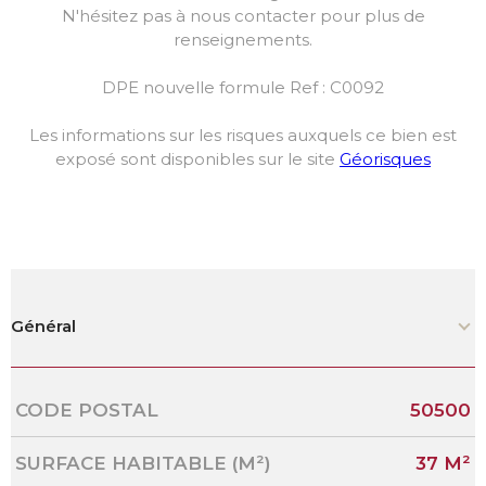
N'hésitez pas à nous contacter pour plus de
renseignements.
DPE nouvelle formule Ref : C0092
Les informations sur les risques auxquels ce bien est
exposé sont disponibles sur le site
Géorisques
Général
Caractérisque
Valeurs
CODE POSTAL
50500
SURFACE HABITABLE (M²)
37 M²