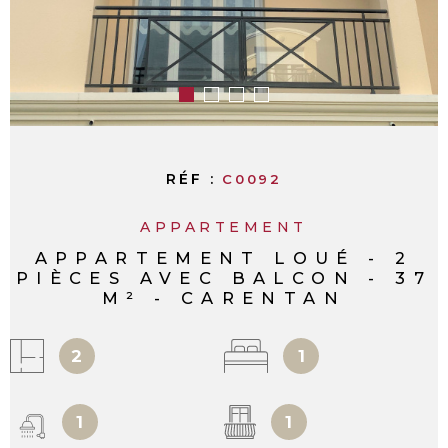
RÉF :
C0092
APPARTEMENT
APPARTEMENT LOUÉ - 2
PIÈCES AVEC BALCON - 37
M² - CARENTAN
2
1
1
1