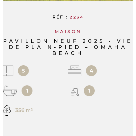
RÉF :
2234
MAISON
PAVILLON NEUF 2025 - VIE
DE PLAIN-PIED – OMAHA
BEACH
5
4
1
1
356 m²