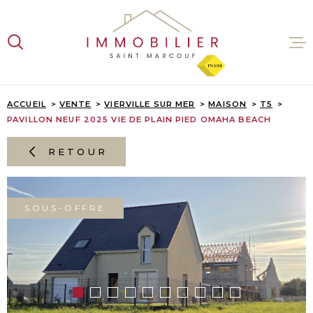
Aller
Aller
Aller
Aller
à
à
au
au
:
la
menu
contenu
recherche
principal
VENTES
ACCUEIL
VENTE
VIERVILLE SUR MER
MAISON
T5
PAVILLON NEUF 2025 VIE DE PLAIN PIED OMAHA BEACH
LOCATI
RETOUR
ESTIMA
SOUS-OFFRE
L'AGENC
CONTAC