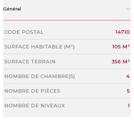
Général
Caractérisque
Valeurs
CODE POSTAL
14710
SURFACE HABITABLE (M²)
105 M²
SURFACE TERRAIN
356 M²
NOMBRE DE CHAMBRE(S)
4
NOMBRE DE PIÈCES
5
NOMBRE DE NIVEAUX
1