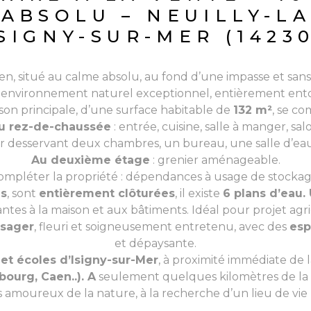
ABSOLU – NEUILLY-L
SIGNY-SUR-MER (1423
n, situé au calme absolu, au fond d’une impasse et sans a
 environnement naturel exceptionnel, entièrement ento
son principale, d’une surface habitable de
132 m²
, se co
u rez-de-chaussée
: entrée, cuisine, salle à manger, sal
er desservant deux chambres, un bureau, une salle d’eau
Au deuxième étage
: grenier aménageable.
ompléter la propriété : dépendances à usage de stocka
es
, sont
entièrement clôturées
, il existe
6 plans d’eau.
antes à la maison et aux bâtiments. Idéal pour projet ag
ysager
, fleuri et soigneusement entretenu, avec des
esp
et dépaysante.
t écoles d’Isigny-sur-Mer
, à proximité immédiate de 
bourg, Caen..). A
seulement quelques kilomètres de la
amoureux de la nature, à la recherche d’un lieu de vie p