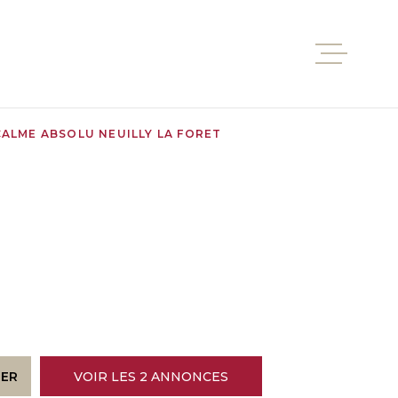
VENTES
CALME ABSOLU NEUILLY LA FORET
LOCATI
ESTIMA
L'AGEN
RER
VOIR LES
2
ANNONCES
CONTAC