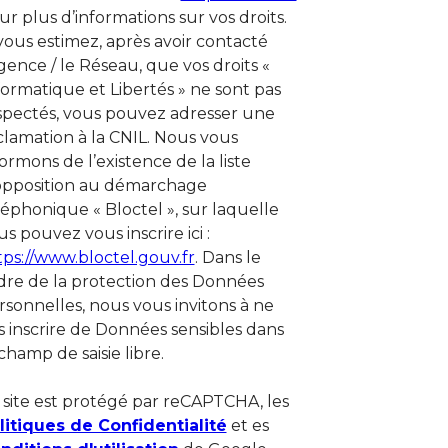
ur plus d’informations sur vos droits.
 vous estimez, après avoir contacté
Agence / le Réseau, que vos droits «
formatique et Libertés » ne sont pas
spectés, vous pouvez adresser une
clamation à la CNIL. Nous vous
formons de l’existence de la liste
opposition au démarchage
léphonique « Bloctel », sur laquelle
s pouvez vous inscrire ici :
tps://www.bloctel.gouv.fr
. Dans le
dre de la protection des Données
rsonnelles, nous vous invitons à ne
s inscrire de Données sensibles dans
champ de saisie libre.
 site est protégé par reCAPTCHA, les
litiques de Confidentialité
et es