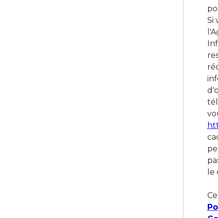
po
Si
l'
In
re
ré
in
d'
té
vou
ht
ca
pe
pa
le 
Ce
Po