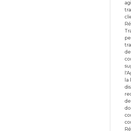
ag
tr
cl
Ré
Tr
pe
tr
de
co
su
l'
la 
di
re
de
do
co
co
Ré