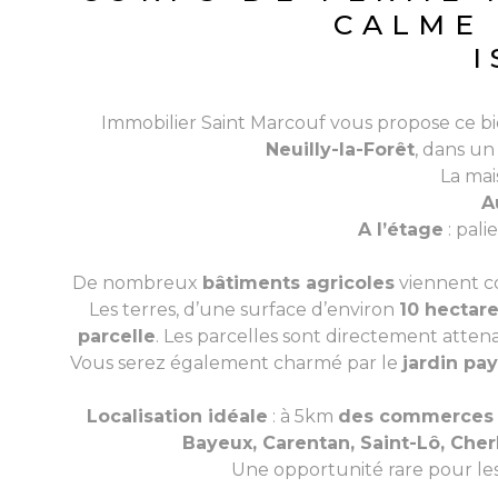
CALME 
I
Immobilier Saint Marcouf vous propose ce bie
Neuilly-la-Forêt
, dans un
La mai
A
A l’étage
: pali
De nombreux
bâtiments agricoles
viennent c
Les terres, d’une surface d’environ
10 hectar
parcelle
. Les parcelles sont directement atten
Vous serez également charmé par le
jardin pa
Localisation idéale
: à 5km
des commerces e
Bayeux, Carentan, Saint-Lô, Cher
Une opportunité rare pour les 