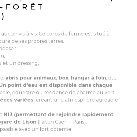
A-FORÊT
0)
ucun vis-à-vis. Ce corps de ferme est situé à
uré de ses propres terres.
mpose :
on,
 et un dressing,
ge,
abris pour animaux, box, hangar à foin
, etc.
 Un point d'eau est disponible
dans chaque
ricole, équestre ou résidence de charme au vert.
èces variées,
créant une atmosphère agréable
la
N13 (permettant de rejoindre rapidement
gare de Lison
(liaison Caen – Paris).
aisible avec un fort potentiel.