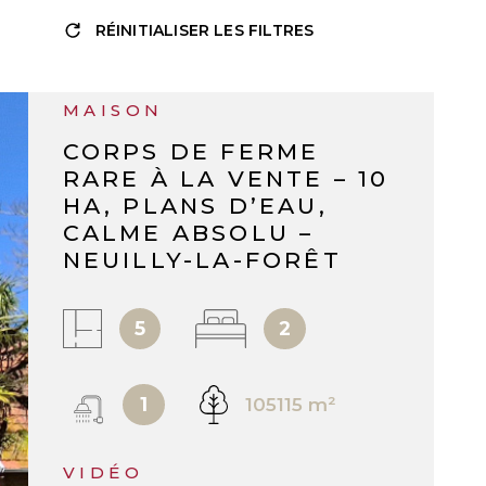
RÉINITIALISER LES FILTRES
RÉF :
2155
MAISON
CORPS DE FERME
RARE À LA VENTE – 10
HA, PLANS D’EAU,
CALME ABSOLU –
NEUILLY-LA-FORÊT
5
2
1
105115 m²
VIDÉO