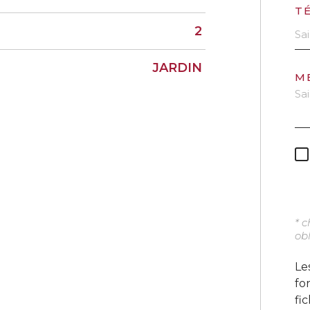
T
2
JARDIN
M
* 
obl
Le
fo
fi