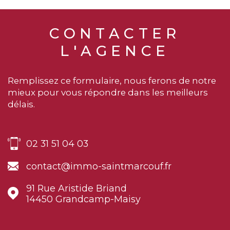
contact@immo-saintmarcouf.fr
91 Rue Aristide Briand
14450
Grandcamp-Maisy
NOM *
TRAD_MELTEM_VOSCOORDO
PRÉNOM *
EMAIL *
TÉLÉPHONE *