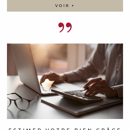
ESTIMER VOTRE BIEN
GRÂCE
À NOS SERVICES
Vous souhaitez connaître la valeur réelle de votre
bien immobilier ? Notre agence met à votre
disposition son expertise et ses outils performants
pour vous offrir une estimation précise et fiable.
VOIR +