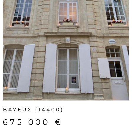
422 000 €
Rare à la vente ! Située sur la commune de
Maisy, à proximité immédiate des commerces
découvrez cette maison aux volumes généreu
vue exceptionnelle sur la mer et les marais.Au.
VOIR LE BIEN
SERVICES
DÉCOUVRIR TOUS NOS