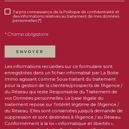
du Réseau qui reste Responsable du Traitement de
vos Données personnelles. La base légale du
traitement repose sur l'intérêt légitime de l'Agence /
du Réseau. Elles sont conservées jusqu'à demande de
suppression et sont destinées à l'Agence / au Réseau.
Conformément à la loi « informatique et libertés »,
vous disposez des droits d’accès, de rectification,
d’effacement, d’opposition, de limitation et de
portabilité de vos données. Vous pouvez retirer votre
consentement à tout moment en contactant
directement l’Agence / Le Réseau. Consultez le site
https://cnil.fr/fr
pour plus d’informations sur vos droits.
Si vous estimez, après avoir contacté l'Agence / le
Réseau, que vos droits « Informatique et Libertés » ne
sont pas respectés, vous pouvez adresser une
réclamation à la CNIL. Nous vous informons de
l’existence de la liste d'opposition au démarchage
téléphonique « Bloctel », sur laquelle vous pouvez
vous inscrire ici :
https://www.bloctel.gouv.fr
. Dans le
cadre de la protection des Données personnelles,
nous vous invitons à ne pas inscrire de Données