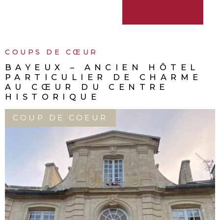
COUPS DE CŒUR
EL
COUP DE CŒUR : MAI
ME
LUMINEUSE AVEC VUE
ET TERRASSE DE 40 
SOUS-COMPROMIS
EXCLUSIF
COUP DE COEUR
GRANDCAMP-MAISY (14450