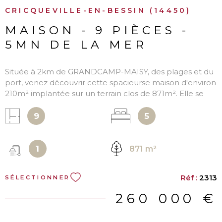
CRICQUEVILLE-EN-BESSIN (14450)
MAISON - 9 PIÈCES -
5MN DE LA MER
Située à 2km de GRANDCAMP-MAISY, des plages et du
port, venez découvrir cette spacieurse maison d'environ
210m² implantée sur un terrain clos de 871m². Elle se
compose en rez-de-chaussée d'une entrée, salle à
manger avec cuisine aménagée et équipée, salon de
9
5
43m² avec insert, chambre, arrière cuisine et réserve. A
l'étage, grande pièce avec mezzanine, deux chambres,
salle d'eau avec WC. Garage, dépendances, hangar et
1
871 m²
chaufferie. Les informations sur les risques auxquels ce
bien est exposé sont disponibles sur le site Géorisques
Réf :
2313
SÉLECTIONNER
260 000 €