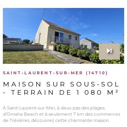
VOIR LE BIEN
SAINT-LAURENT-SUR-MER (14710)
MAISON SUR SOUS-SOL
- TERRAIN DE 1 080 M²
À Saint-Laurent-sur-Mer, à deux pas des plages
d’Omaha Beach et à seulement 7 km des commerces
de Trévières, découvrez cette charmante maison
rénovée et lumineuse. Elle se compose d’un agréable