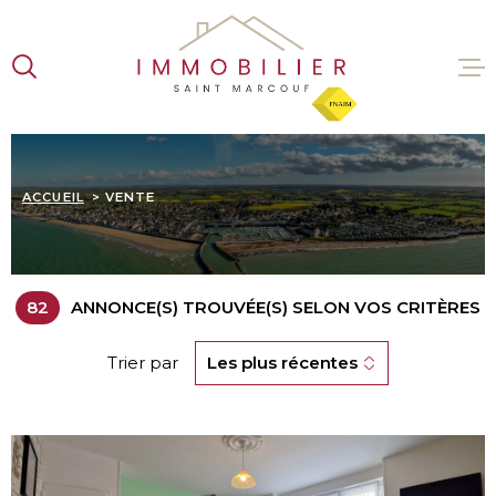
Aller
Aller
Aller
Aller
à
à
au
au
:
la
menu
contenu
recherche
principal
VENTES
ACCUEIL
VENTE
LOCATI
ESTIMA
82
ANNONCE(S) TROUVÉE(S) SELON VOS CRITÈRES
L'AGENC
Trier par
Les plus récentes
CONTAC