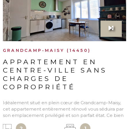
VOIR LE BIEN
GRANDCAMP-MAISY (14450)
APPARTEMENT EN
CENTRE-VILLE SANS
CHARGES DE
COPROPRIÉTÉ
Idéalement situé en plein cœur de Grandcamp-Maisy,
cet appartement entièrement rénové vous séduira par
son emplacement privilégié et son parfait état. Ce bien
se trouve au rez-de-chaussée d’un petit immeuble de
seulement deux logements, sans aucune charge de
2
1