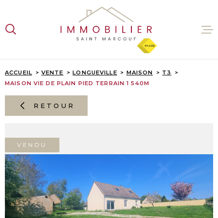
Aller
Aller
Aller
Aller
à
à
au
au
:
la
menu
contenu
recherche
principal
VENTES
ACCUEIL
VENTE
LONGUEVILLE
MAISON
T3
MAISON VIE DE PLAIN PIED TERRAIN 1 540M
LOCATI
RETOUR
ESTIMA
VENDU
L'AGENC
CONTAC