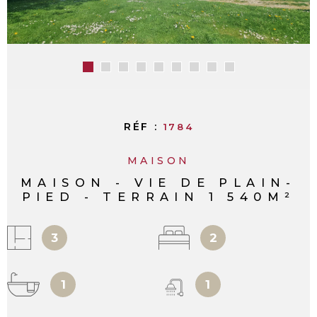
RÉF :
1784
MAISON
MAISON - VIE DE PLAIN-
PIED - TERRAIN 1 540M²
3
2
1
1