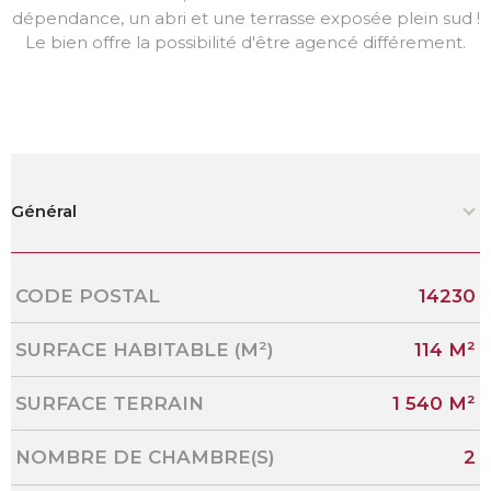
dépendance, un abri et une terrasse exposée plein sud !
Le bien offre la possibilité d'être agencé différement.
Général
Caractérisque
Valeurs
CODE POSTAL
14230
SURFACE HABITABLE (M²)
114 M²
SURFACE TERRAIN
1 540 M²
NOMBRE DE CHAMBRE(S)
2