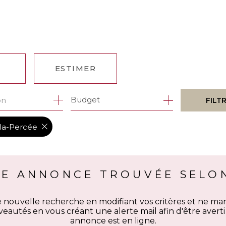
ESTIMER
1
Budget
on
FILT
ÉE
RES
-la-Percée
NE ANNONCE TROUVÉE SELON
 nouvelle recherche en modifiant vos critères et ne 
eautés en vous créant une alerte mail afin d'être aver
annonce est en ligne.