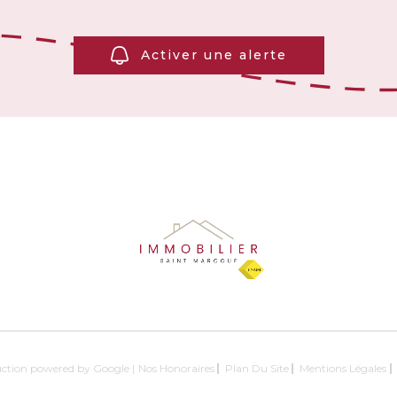
Activer une alerte
duction powered by Google |
Nos Honoraires
Plan Du Site
Mentions Légales