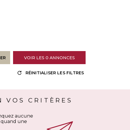
RER
VOIR LES
0
ANNONCES
Trier par
Les plus récentes
RÉINITIALISER LES FILTRES
 VOS CRITÈRES
manquez aucune
ti quand une