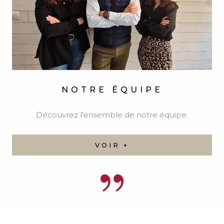
CONTACTER
L'AGENCE
Remplissez ce formulaire, nous ferons de notre
mieux pour vous répondre dans les meilleurs
délais.
02 31 51 04 03
contact@immo-saintmarcouf.fr