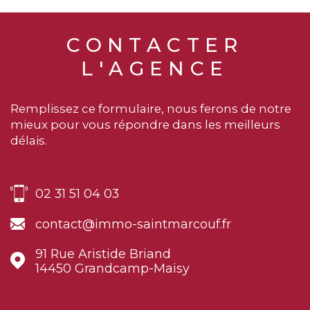
91 Rue Aristide Briand
14450
Grandcamp-Maisy
NOM *
TRAD_MELTEM_VOSCOORDO
PRÉNOM *
EMAIL *
TÉLÉPHONE *