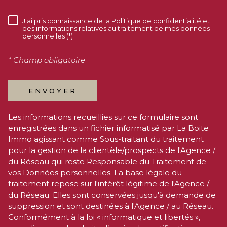
vos Données personnelles. La base légale du
traitement repose sur l'intérêt légitime de l'Agence /
du Réseau. Elles sont conservées jusqu'à demande de
suppression et sont destinées à l'Agence / au Réseau.
Conformément à la loi « informatique et libertés »,
vous disposez des droits d’accès, de rectification,
d’effacement, d’opposition, de limitation et de
portabilité de vos données. Vous pouvez retirer votre
consentement à tout moment en contactant
directement l’Agence / Le Réseau. Consultez le site
https://cnil.fr/fr
pour plus d’informations sur vos droits.
Si vous estimez, après avoir contacté l'Agence / le
Réseau, que vos droits « Informatique et Libertés » ne
sont pas respectés, vous pouvez adresser une
réclamation à la CNIL. Nous vous informons de
l’existence de la liste d'opposition au démarchage
téléphonique « Bloctel », sur laquelle vous pouvez
vous inscrire ici :
https://www.bloctel.gouv.fr
. Dans le
cadre de la protection des Données personnelles,
nous vous invitons à ne pas inscrire de Données