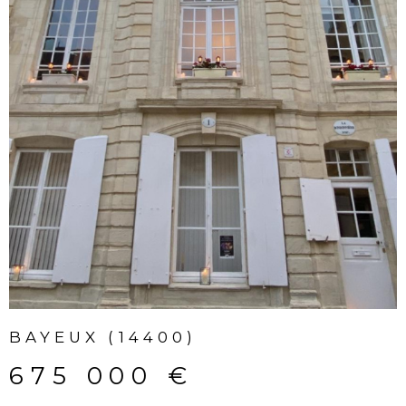
422 000 €
Rare à la vente ! Située sur la commune de Gr
Maisy, à proximité immédiate des commerces,
découvrez cette maison aux volumes généreux 
vue exceptionnelle sur la mer et les marais.Au...
VOIR LE BIEN
SERVICES
DÉCOUVRIR TOUS NOS
SERVICES