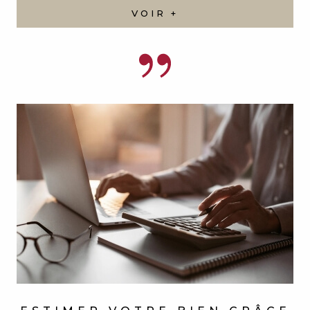
ESTIMER VOTRE BIEN
GRÂCE
À NOS SERVICES
Vous souhaitez connaître la valeur réelle de votre
bien immobilier ? Notre agence met à votre
disposition son expertise et ses outils performants
pour vous offrir une estimation précise et fiable.
VOIR +