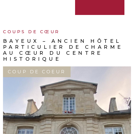
COUPS DE CŒUR
L
COUP DE CŒUR : MAIS
E
LUMINEUSE AVEC VUE 
ET TERRASSE DE 40 M
SOUS-COMPROMIS
EXCLUSIF
COUP DE COEUR
GRANDCAMP-MAISY (14450)